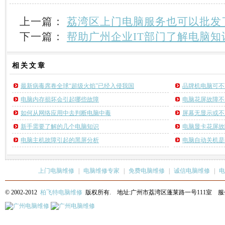
上一篇：
荔湾区上门电脑服务也可以批发
下一篇：
帮助广州企业IT部门了解电脑知
相关
文章
最新病毒席卷全球“超级火焰”已经入侵我国
品牌机电脑可不
电脑内存损坏会引起哪些故障
电脑花屏故障不
如何从网络应用中去判断电脑中毒
屏幕无显示或不
新手需要了解的几个电脑知识
电脑显卡花屏故
电脑主机故障引起的黑屏分析
电脑自动关机是
上门电脑维修
|
电脑维修专家
|
免费电脑维修
|
诚信电脑维修
|
电
© 2002-2012
柏飞特电脑维修
版权所有. 地址:广州市荔湾区蓬莱路一号111室 服务热线: 13622