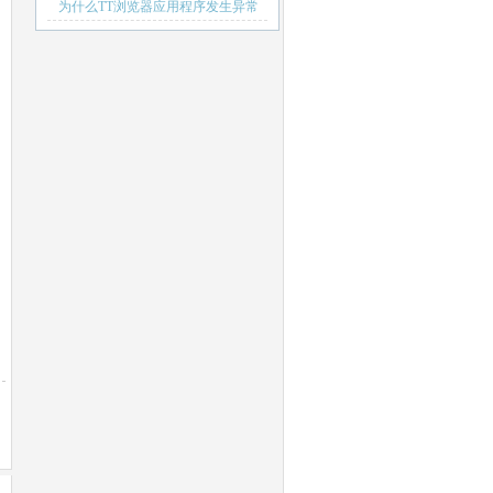
本电脑漏电的故障
为什么TT浏览器应用程序发生异常
（0xc0000409)位置为0x027a1f7f