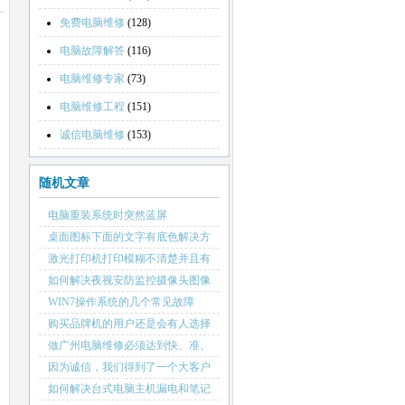
免费电脑维修
(128)
电脑故障解答
(116)
电脑维修专家
(73)
电脑维修工程
(151)
诚信电脑维修
(153)
随机文章
电脑重装系统时突然蓝屏
桌面图标下面的文字有底色解决方
法
激光打印机打印模糊不清楚并且有
黑边黑点的原因
如何解决夜视安防监控摄像头图像
模糊不清
WIN7操作系统的几个常见故障
购买品牌机的用户还是会有人选择
做广州电脑维修必须达到快、准、
狠
因为诚信，我们得到了一个大客户
如何解决台式电脑主机漏电和笔记