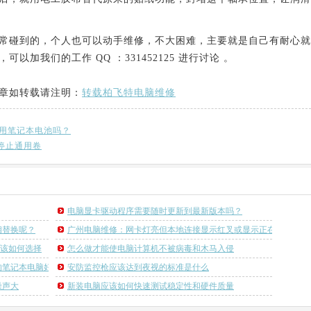
常碰到的，个人也可以动手维修，不大困难，主要就是自己有耐心就
加我们的工作 QQ ：331452125 进行讨论 。
章如转载请注明：
转载柏飞特电脑维修
用笔记本电池吗？
停止通用卷
电脑显卡驱动程序需要随时更新到最新版本吗？
相替换呢？
广州电脑维修：网卡灯亮但本地连接显示红叉或显示正在获取IP地
箱应该如何选择
怎么做才能使电脑计算机不被病毒和木马入侵
的笔记本电脑好
安防监控枪应该达到夜视的标准是什么
噪声大
新装电脑应该如何快速测试稳定性和硬件质量