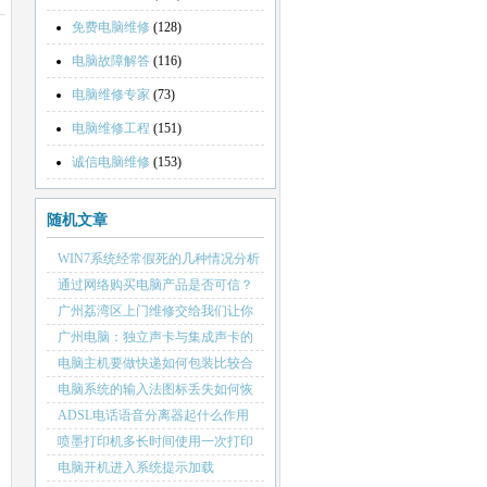
免费电脑维修
(128)
电脑故障解答
(116)
电脑维修专家
(73)
电脑维修工程
(151)
诚信电脑维修
(153)
随机文章
WIN7系统经常假死的几种情况分析
通过网络购买电脑产品是否可信？
广州荔湾区上门维修交给我们让你
称心
广州电脑：独立声卡与集成声卡的
选购
电脑主机要做快递如何包装比较合
适
电脑系统的输入法图标丢失如何恢
复
ADSL电话语音分离器起什么作用
喷墨打印机多长时间使用一次打印
机喷头才不会堵塞
电脑开机进入系统提示加载