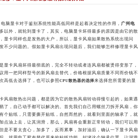
电脑显卡对于鉴别系统性能高低同样是起着决定性的作用，
广州电
多以外，就轮到显卡了，其实，电脑显卡坏得最多的原因是由它的散
样，显卡同样也是发热的大户，所以，显卡风扇如果散热系统出现问
发不少问题的。假如显卡风扇出现问题后，我们能够怎样修理显卡风
是显卡风扇坏得最彻底的，完全不转动或者连风扇都被烫得变形了，
议用一把同样型号的新风扇去替代，价格根据风扇质量不同而价钱不
次高低去选择了，也可以参照
CPU散热器的选择
来选择您所需要的显
卡风扇散热出问题，都是因为它的散热风扇转动得慢引起的，如果遇
易了，自己动手都可以解决的。首先我们自己用螺丝刀拆开风扇，你
有个贴纸，只需要撕开贴纸，自然而然的，就看到里面的轴承了，就
加点油上去，让其润滑，那么，风扇将会重新正常转动，我们可以用
但是不要太贪心，加多了，反而累事，加好油后，确认一下显卡风扇
后，就用电工胶布替代原来的贴纸功能，封堵这个轴承位置，让润滑