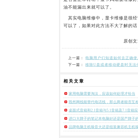
油不能漏出来就可以了。
其实电脑维修中，显卡维修是很经
可以了，如果对此方法不大了解的话，可以
原创文
上一篇：
电脑用户们知道如何去正确使
下一篇：
移除U盘或者移动硬盘时无法
相关
文章
家用电脑需要淘汰，应该如何处理才恰当
既然网线能替代电话线，那么两者能否互
桌面式音箱和2.1音箱与5.1音箱及7.1音
进口大牌子的笔记本电脑好还是国产牌子
品牌电脑主机噪音大还是组装兼容机主机