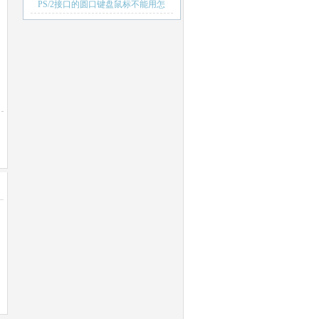
RUN.DLL失败
PS/2接口的圆口键盘鼠标不能用怎
么办
址