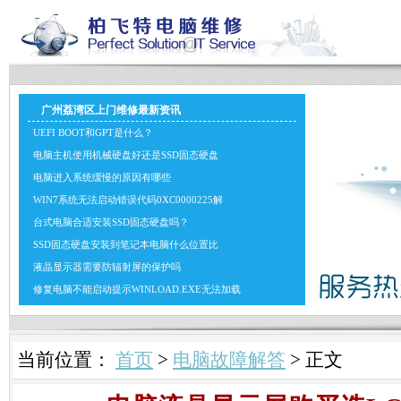
广州荔湾区上门维修最新资讯
UEFI BOOT和GPT是什么？
电脑主机使用机械硬盘好还是SSD固态硬盘
电脑进入系统缓慢的原因有哪些
WIN7系统无法启动错误代码0XC0000225解
台式电脑合适安装SSD固态硬盘吗？
SSD固态硬盘安装到笔记本电脑什么位置比
液晶显示器需要防辐射屏的保护吗
修复电脑不能启动提示WINLOAD.EXE无法加载
当前位置：
首页
>
电脑故障解答
> 正文