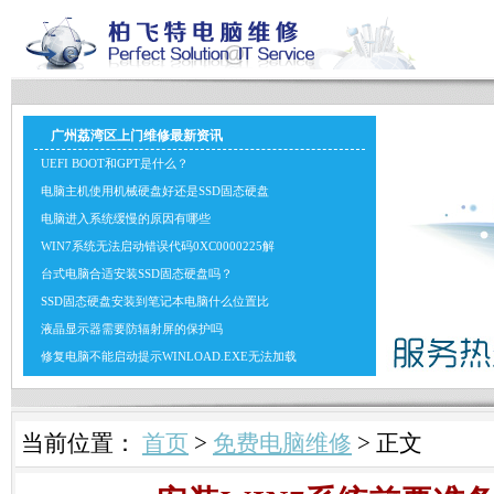
广州荔湾区上门维修最新资讯
UEFI BOOT和GPT是什么？
电脑主机使用机械硬盘好还是SSD固态硬盘
电脑进入系统缓慢的原因有哪些
WIN7系统无法启动错误代码0XC0000225解
台式电脑合适安装SSD固态硬盘吗？
SSD固态硬盘安装到笔记本电脑什么位置比
液晶显示器需要防辐射屏的保护吗
修复电脑不能启动提示WINLOAD.EXE无法加载
当前位置：
首页
>
免费电脑维修
> 正文