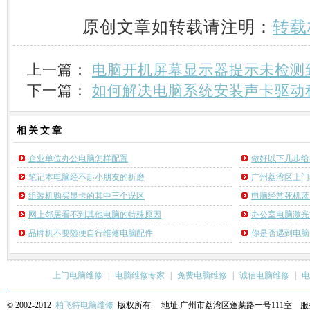
原创文章如转载请注明：
转载
上一篇：
电脑开机屏幕显示器提示未检测
下一篇：
如何解决电脑系统安装声卡驱动
相关
文章
企业单位办公电脑怎样配置
做好以下几步给
笔记本电脑经不起小朋友的折磨
广州荔湾区上门
组装机购买显卡的其中三个误区
电脑经常死机蓝
网上邻居看不到其他电脑的特殊原因
办公室电脑激光
品牌机不要随便自行维修电脑配件
你是否遇到电脑
上门电脑维修
|
电脑维修专家
|
免费电脑维修
|
诚信电脑维修
|
电
© 2002-2012
柏飞特电脑维修
版权所有. 地址:广州市荔湾区蓬莱路一号111室 服务热线: 13622