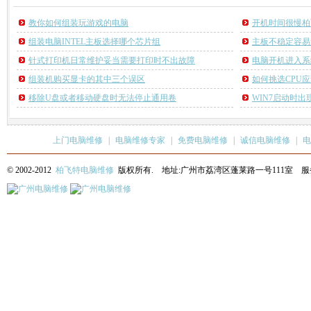
教你如何组装玩游戏的电脑
开机时间很慢柏
组装电脑INTEL主板选择哪个芯片组
主板不稳定容易
针式打印机日常维护妥当需要打印时不出故障
电脑开机进入系统
组装机购买显卡的其中三个误区
如何挑选CPU
移除U盘或者移动硬盘时无法停止通用卷
WIN7启动时出现
上门电脑维修
|
电脑维修专家
|
免费电脑维修
|
诚信电脑维修
|
电
© 2002-2012
柏飞特电脑维修
版权所有. 地址:广州市荔湾区蓬莱路一号111室 服务热线: 13622