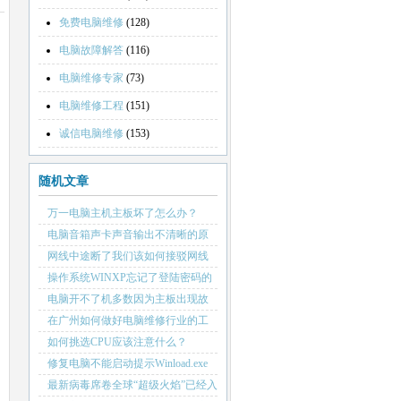
免费电脑维修
(128)
电脑故障解答
(116)
电脑维修专家
(73)
电脑维修工程
(151)
诚信电脑维修
(153)
随机文章
万一电脑主机主板坏了怎么办？
电脑音箱声卡声音输出不清晰的原
因
网线中途断了我们该如何接驳网线
的几种方法
操作系统WINXP忘记了登陆密码的
解决方法
电脑开不了机多数因为主板出现故
障
在广州如何做好电脑维修行业的工
作
如何挑选CPU应该注意什么？
修复电脑不能启动提示Winload.exe
无法加载
最新病毒席卷全球“超级火焰”已经入