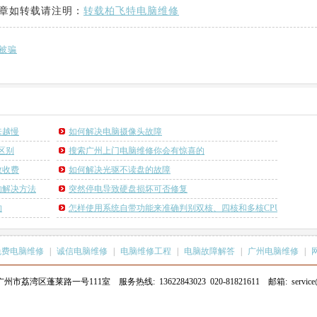
章如转载请注明：
转载柏飞特电脑维修
被骗
来越慢
如何解决电脑摄像头故障
区别
搜索广州上门电脑维修你会有惊喜的
数收费
如何解决光驱不读盘的故障
的解决方法
突然停电导致硬盘损坏可否修复
的
怎样使用系统自带功能来准确判别双核、四核和多核CPU的真实性
免费电脑维修
|
诚信电脑维修
|
电脑维修工程
|
电脑故障解答
|
广州电脑维修
|
湾区蓬莱路一号111室 服务热线: 13622843023 020-81821611 邮箱: service@gzf