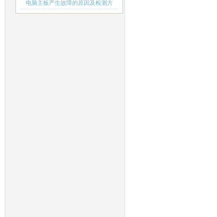
侵我国
电脑主板产生故障的原因及检测方
法