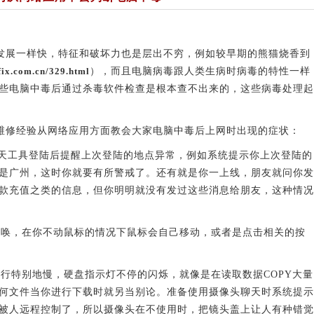
展一样快，特征和破坏力也是层出不穷，例如较早期的熊猫烧香到
fix.com.cn/329.html
），而且电脑病毒跟人类生病时病毒的特性一样
些电脑中毒后通过杀毒软件检查是根本查不出来的，这些病毒处理起
修经验从网络应用方面教会大家电脑中毒后上网时出现的症状：
天工具登陆后提醒上次登陆的地点异常，例如系统提示你上次登陆的
是广州，这时你就要有所警戒了。还有就是你一上线，朋友就问你发
款充值之类的信息，但你明明就没有发过这些消息给朋友，这种情况
唤，在你不动鼠标的情况下鼠标会自己移动，或者是点击相关的按
特别地慢，硬盘指示灯不停的闪烁，就像是在读取数据COPY大量
何文件当你进行下载时就另当别论。准备使用摄像头聊天时系统提示
被人远程控制了，所以摄像头在不使用时，把镜头盖上让人有种错觉