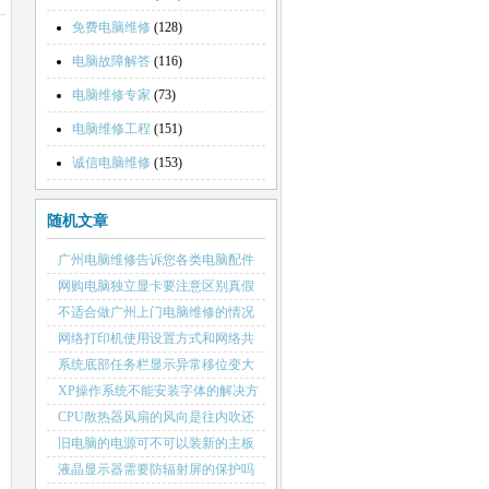
免费电脑维修
(128)
电脑故障解答
(116)
电脑维修专家
(73)
电脑维修工程
(151)
诚信电脑维修
(153)
随机文章
广州电脑维修告诉您各类电脑配件
的保修期长短
网购电脑独立显卡要注意区别真假
不适合做广州上门电脑维修的情况
网络打印机使用设置方式和网络共
享本地打印机的区别
系统底部任务栏显示异常移位变大
隐藏如何恢复还原
XP操作系统不能安装字体的解决方
法
CPU散热器风扇的风向是往内吹还
是往外吸
旧电脑的电源可不可以装新的主板
液晶显示器需要防辐射屏的保护吗