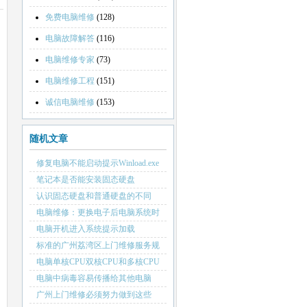
免费电脑维修
(128)
电脑故障解答
(116)
电脑维修专家
(73)
电脑维修工程
(151)
诚信电脑维修
(153)
随机文章
修复电脑不能启动提示Winload.exe
无法加载
笔记本是否能安装固态硬盘
认识固态硬盘和普通硬盘的不同
电脑维修：更换电子后电脑系统时
间依然不准确且主板不能保存时间
电脑开机进入系统提示加载
RUN.DLL失败
标准的广州荔湾区上门维修服务规
范
电脑单核CPU双核CPU和多核CPU
有什么区别
电脑中病毒容易传播给其他电脑
广州上门维修必须努力做到这些