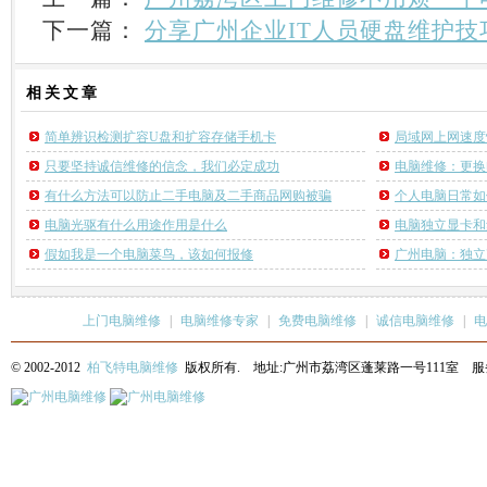
下一篇：
分享广州企业IT人员硬盘维护技
相关
文章
简单辨识检测扩容U盘和扩容存储手机卡
局域网上网速度
只要坚持诚信维修的信念，我们必定成功
电脑维修：更换
有什么方法可以防止二手电脑及二手商品网购被骗
个人电脑日常如
电脑光驱有什么用途作用是什么
电脑独立显卡和
假如我是一个电脑菜鸟，该如何报修
广州电脑：独立
上门电脑维修
|
电脑维修专家
|
免费电脑维修
|
诚信电脑维修
|
电
© 2002-2012
柏飞特电脑维修
版权所有. 地址:广州市荔湾区蓬莱路一号111室 服务热线: 13622