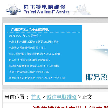
广州荔湾区上门维修最新资讯
UEFI BOOT和GPT是什么？
电脑主机使用机械硬盘好还是SSD固态硬盘
电脑进入系统缓慢的原因有哪些
WIN7系统无法启动错误代码0XC0000225解
台式电脑合适安装SSD固态硬盘吗？
SSD固态硬盘安装到笔记本电脑什么位置比
液晶显示器需要防辐射屏的保护吗
修复电脑不能启动提示WINLOAD.EXE无法加载
当前位置：
首页
>
诚信电脑维修
> 正文