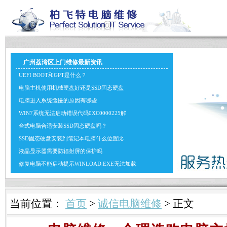
广州荔湾区上门维修最新资讯
UEFI BOOT和GPT是什么？
电脑主机使用机械硬盘好还是SSD固态硬盘
电脑进入系统缓慢的原因有哪些
WIN7系统无法启动错误代码0XC0000225解
台式电脑合适安装SSD固态硬盘吗？
SSD固态硬盘安装到笔记本电脑什么位置比
液晶显示器需要防辐射屏的保护吗
修复电脑不能启动提示WINLOAD.EXE无法加载
当前位置：
首页
>
诚信电脑维修
> 正文