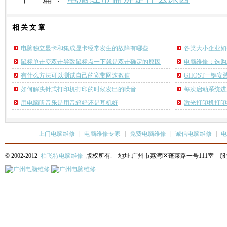
相关
文章
电脑独立显卡和集成显卡经常发生的故障有哪些
各类大小企业如
鼠标单击变双击导致鼠标点一下就是双击确定的原因
电脑维修：选购
有什么方法可以测试自己的宽带网速数值
GHOST一键
如何解决针式打印机打印的时候发出的噪音
每次启动系统进
用电脑听音乐是用音箱好还是耳机好
激光打印机打印
上门电脑维修
|
电脑维修专家
|
免费电脑维修
|
诚信电脑维修
|
电
© 2002-2012
柏飞特电脑维修
版权所有. 地址:广州市荔湾区蓬莱路一号111室 服务热线: 13622