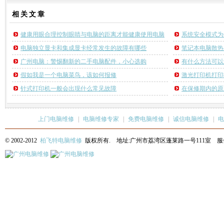
相关
文章
健康用眼合理控制眼睛与电脑的距离才能健康使用电脑
系统安全模式为
电脑独立显卡和集成显卡经常发生的故障有哪些
笔记本电脑散热
广州电脑：警惕翻新的二手电脑配件，小心选购
有什么方法可以
假如我是一个电脑菜鸟，该如何报修
激光打印机打印
针式打印机一般会出现什么常见故障
在保修期内的原
上门电脑维修
|
电脑维修专家
|
免费电脑维修
|
诚信电脑维修
|
电
© 2002-2012
柏飞特电脑维修
版权所有. 地址:广州市荔湾区蓬莱路一号111室 服务热线: 13622