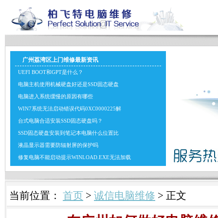
广州荔湾区上门维修最新资讯
UEFI BOOT和GPT是什么？
电脑主机使用机械硬盘好还是SSD固态硬盘
电脑进入系统缓慢的原因有哪些
WIN7系统无法启动错误代码0XC0000225解
台式电脑合适安装SSD固态硬盘吗？
SSD固态硬盘安装到笔记本电脑什么位置比
液晶显示器需要防辐射屏的保护吗
修复电脑不能启动提示WINLOAD.EXE无法加载
当前位置：
首页
>
诚信电脑维修
> 正文