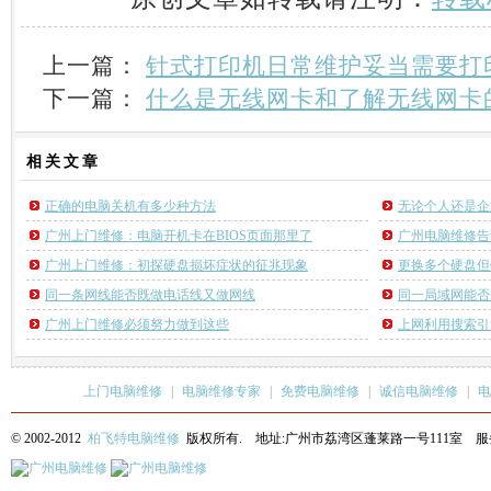
上一篇：
针式打印机日常维护妥当需要打
下一篇：
什么是无线网卡和了解无线网卡
相关
文章
正确的电脑关机有多少种方法
无论个人还是企
广州上门维修：电脑开机卡在BIOS页面那里了
广州电脑维修告
广州上门维修：初探硬盘损坏症状的征兆现象
更换多个硬盘但
同一条网线能否既做电话线又做网线
同一局域网能否
广州上门维修必须努力做到这些
上网利用搜索引
上门电脑维修
|
电脑维修专家
|
免费电脑维修
|
诚信电脑维修
|
电
© 2002-2012
柏飞特电脑维修
版权所有. 地址:广州市荔湾区蓬莱路一号111室 服务热线: 13622