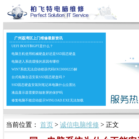
广州荔湾区上门维修最新资讯
UEFI BOOT和GPT是什么？
电脑主机使用机械硬盘好还是SSD固态硬盘
电脑进入系统缓慢的原因有哪些
WIN7系统无法启动错误代码0XC0000225解
台式电脑合适安装SSD固态硬盘吗？
SSD固态硬盘安装到笔记本电脑什么位置比
液晶显示器需要防辐射屏的保护吗
修复电脑不能启动提示WINLOAD.EXE无法加载
当前位置：
首页
>
诚信电脑维修
> 正文