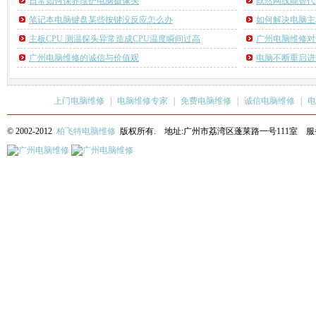
日常如何保养维护电脑摄像头
既然网线能替代
笔记本电脑键盘某些按键没反应怎么办
如何解决电脑主
主板CPU 测温探头异常造成CPU温度瞬间过高
广州电脑维修对
广州电脑维修的诚信与价值观
电脑不断重启进
上门电脑维修
|
电脑维修专家
|
免费电脑维修
|
诚信电脑维修
|
电
© 2002-2012
柏飞特电脑维修
版权所有. 地址:广州市荔湾区蓬莱路一号111室 服务热线: 13622