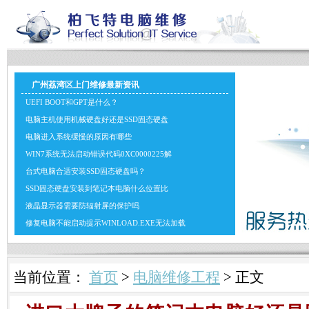
广州荔湾区上门维修最新资讯
UEFI BOOT和GPT是什么？
电脑主机使用机械硬盘好还是SSD固态硬盘
电脑进入系统缓慢的原因有哪些
WIN7系统无法启动错误代码0XC0000225解
台式电脑合适安装SSD固态硬盘吗？
SSD固态硬盘安装到笔记本电脑什么位置比
液晶显示器需要防辐射屏的保护吗
修复电脑不能启动提示WINLOAD.EXE无法加载
当前位置：
首页
>
电脑维修工程
> 正文