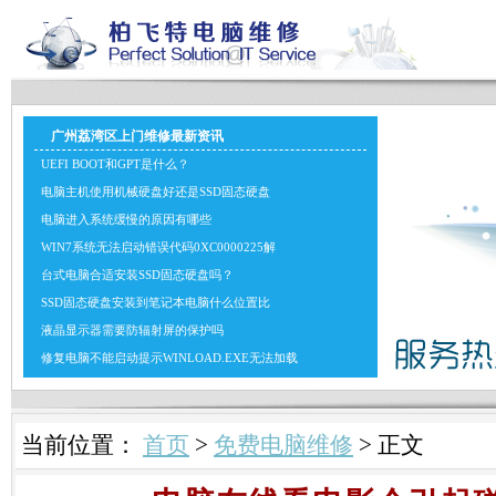
广州荔湾区上门维修最新资讯
UEFI BOOT和GPT是什么？
电脑主机使用机械硬盘好还是SSD固态硬盘
电脑进入系统缓慢的原因有哪些
WIN7系统无法启动错误代码0XC0000225解
台式电脑合适安装SSD固态硬盘吗？
SSD固态硬盘安装到笔记本电脑什么位置比
液晶显示器需要防辐射屏的保护吗
修复电脑不能启动提示WINLOAD.EXE无法加载
当前位置：
首页
>
免费电脑维修
> 正文