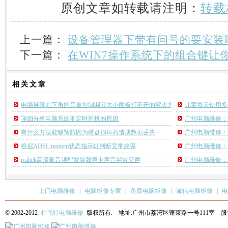
原创文章如转载请注明：
转载
上一篇：
设备管理器下带有问号的要安装
下一篇：
在WIN7操作系统下的组合键让
相关
文章
电脑屏幕右下角的音量控制调节大小面板打不开的解决方法
儿童每天使用多
详细分析电脑系统不定时死机的原因
广州电脑维修：
有什么方法能够预防因为硬盘损坏而造成数据丢失
广州电脑维修：
根据ADSL modem状态指示灯判断宽带故障
广州电脑维修：
realtek高清晰音频配置导致声卡声音异常变声
广州电脑维修：
上门电脑维修
|
电脑维修专家
|
免费电脑维修
|
诚信电脑维修
|
电
© 2002-2012
柏飞特电脑维修
版权所有. 地址:广州市荔湾区蓬莱路一号111室 服务热线: 13622