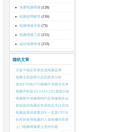
免费电脑维修
(128)
电脑故障解答
(116)
电脑维修专家
(73)
电脑维修工程
(151)
诚信电脑维修
(153)
随机文章
主板不稳定容易造成电脑蓝屏
电脑主机故障引起的黑屏分析
激光打印机打印模糊不清楚并且有
黑边黑点的原因
电脑开机提示LSASS.EXE原因分析
电脑硬件保修期间约定维修期长短
新组装的电脑安装系统后无法启动
电脑蓝屏或者重启不一定是CPU出
故障
长时间使用电脑对人体有哪些危害
上门电脑维修要注意的问题