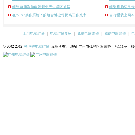
组装电脑选购电源避免产生误区被骗
组装机购买显卡
在WIN7操作系统下的组合键让你提高工作效率
自行重装上网本
上门电脑维修
|
电脑维修专家
|
免费电脑维修
|
诚信电脑维修
|
电
© 2002-2012
柏飞特电脑维修
版权所有. 地址:广州市荔湾区蓬莱路一号111室 服务热线: 13622