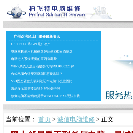
广州荔湾区上门维修最新资讯
UEFI BOOT和GPT是什么？
电脑主机使用机械硬盘好还是SSD固态硬盘
电脑进入系统缓慢的原因有哪些
WIN7系统无法启动错误代码0XC0000225解
台式电脑合适安装SSD固态硬盘吗？
SSD固态硬盘安装到笔记本电脑什么位置比
液晶显示器需要防辐射屏的保护吗
修复电脑不能启动提示WINLOAD.EXE无法加载
当前位置：
首页
>
诚信电脑维修
> 正文