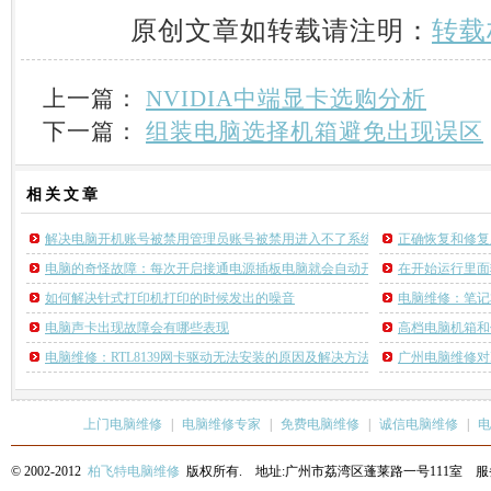
原创文章如转载请注明：
转载
上一篇：
NVIDIA中端显卡选购分析
下一篇：
组装电脑选择机箱避免出现误区
相关
文章
解决电脑开机账号被禁用管理员账号被禁用进入不了系统的方法
正确恢复和修复
电脑的奇怪故障：每次开启接通电源插板电脑就会自动开机
在开始运行里面输
如何解决针式打印机打印的时候发出的噪音
电脑维修：笔记
电脑声卡出现故障会有哪些表现
高档电脑机箱和
电脑维修：RTL8139网卡驱动无法安装的原因及解决方法
广州电脑维修对
上门电脑维修
|
电脑维修专家
|
免费电脑维修
|
诚信电脑维修
|
电
© 2002-2012
柏飞特电脑维修
版权所有. 地址:广州市荔湾区蓬莱路一号111室 服务热线: 13622