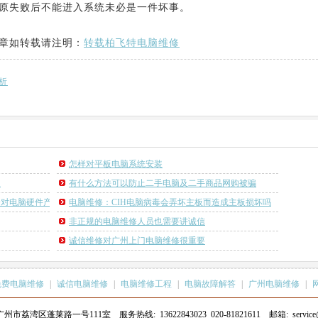
原失败后不能进入系统未必是一件坏事。
章如转载请注明：
转载柏飞特电脑维修
析
怎样对平板电脑系统安装
复
有什么方法可以防止二手电脑及二手商品网购被骗
会对电脑硬件产生影响吗？
电脑维修：CIH电脑病毒会弄坏主板而造成主板损坏吗
非正规的电脑维修人员也需要讲诚信
诚信维修对广州上门电脑维修很重要
免费电脑维修
|
诚信电脑维修
|
电脑维修工程
|
电脑故障解答
|
广州电脑维修
|
湾区蓬莱路一号111室 服务热线: 13622843023 020-81821611 邮箱: service@gzf