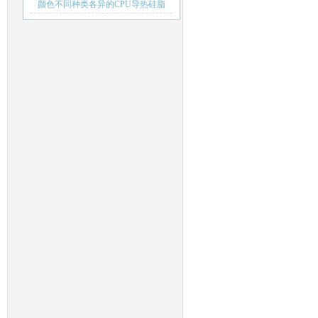
器
颜色不同种类各异的CPU导热硅脂
有什么作用