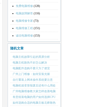
免费电脑维修
(128)
电脑故障解答
(116)
电脑维修专家
(73)
电脑维修工程
(151)
诚信电脑维修
(153)
随机文章
电脑主机故障引起的黑屏分析
电脑主机散热不好怎么解决
电脑配件选购不要只为了便宜
广州上门维修：如何安装光驱
自行重装上网本操作系统要注意
电脑机箱变形报废后还有什么用处
广州电脑维修教大家怎样改善电脑
运行速度慢
有意组装电脑的用户如何选择CPU
用散装还是盒装？
如何选购合适的电脑主板北桥散热