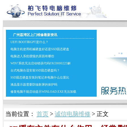
广州荔湾区上门维修最新资讯
UEFI BOOT和GPT是什么？
电脑主机使用机械硬盘好还是SSD固态硬盘
电脑进入系统缓慢的原因有哪些
WIN7系统无法启动错误代码0XC0000225解
台式电脑合适安装SSD固态硬盘吗？
SSD固态硬盘安装到笔记本电脑什么位置比
液晶显示器需要防辐射屏的保护吗
修复电脑不能启动提示WINLOAD.EXE无法加载
当前位置：
首页
>
诚信电脑维修
> 正文