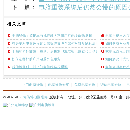
下一篇：
电脑重装系统后仍然会慢的原因
相关
文章
电脑维修：笔记本电池损耗大不耐用耗电快能修复吗
电脑主板与内存
有必要对电脑外设键盘鼠标消毒吗？如何对键盘鼠标清洁消毒
如何解决网页图
电脑的奇怪故障：每次开启接通电源插板电脑就会自动开机
家庭无线WIF
如何选择好的广州电脑外包服务
如何解决针式打
诚信维修对广州上门电脑维修很重要
电脑光驱有什么
上门电脑维修
|
电脑维修专家
|
免费电脑维修
|
诚信电脑维修
|
电
© 2002-2012
柏飞特电脑维修
版权所有. 地址:广州市荔湾区蓬莱路一号111室 服务热线: 13622