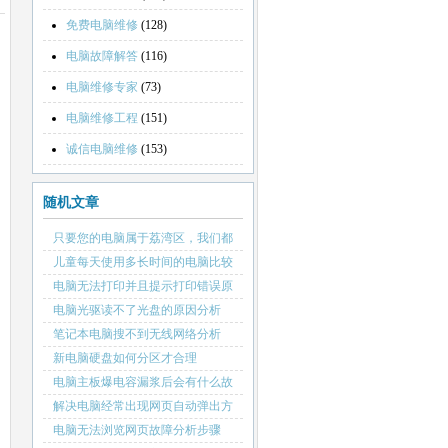
免费电脑维修
(128)
电脑故障解答
(116)
电脑维修专家
(73)
电脑维修工程
(151)
诚信电脑维修
(153)
随机文章
只要您的电脑属于荔湾区，我们都
做上门服务
儿童每天使用多长时间的电脑比较
合适
电脑无法打印并且提示打印错误原
因分析
电脑光驱读不了光盘的原因分析
笔记本电脑搜不到无线网络分析
新电脑硬盘如何分区才合理
电脑主板爆电容漏浆后会有什么故
障表现
解决电脑经常出现网页自动弹出方
法
电脑无法浏览网页故障分析步骤