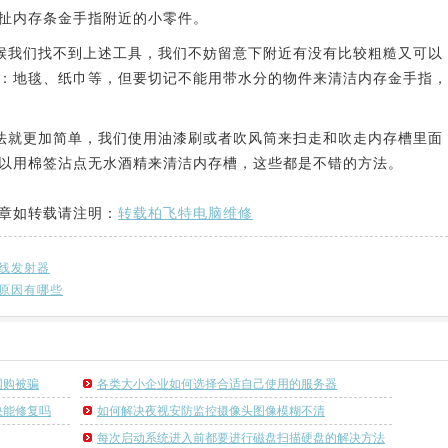
扯内存条金手指附近的小零件。
我们找不到上述工具，我们不妨留意下附近有没有比较粗糙又可以
：地毯、纸巾等，但要切记不能用带水分的物件来清洁内存金手指，
就更加简单，我们使用油漆刷或者吹风筒来扫走和吹走内存槽里面
以用棉签沾点无水酒精来清洁内存槽，这些都是不错的方法。
章如转载请注明：
转载柏飞特电脑维修
线发射器
原因有哪些
网购被骗
各类大小企业如何选择合适自己使用的服务器
快能修复吗
如何解决夜视安防监控摄像头图像模糊不清
每次启动系统进入前都要进行磁盘扫描硬盘的解决方法