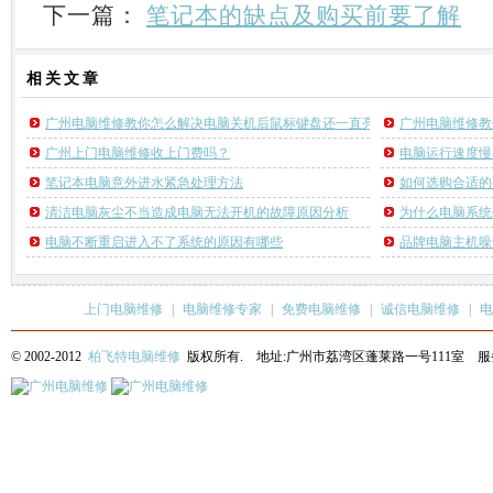
下一篇：
笔记本的缺点及购买前要了解
相关
文章
广州电脑维修教你怎么解决电脑关机后鼠标键盘还一直亮的问题
广州电脑维修教
广州上门电脑维修收上门费吗？
电脑运行速度慢
笔记本电脑意外进水紧急处理方法
如何选购合适的
清洁电脑灰尘不当造成电脑无法开机的故障原因分析
为什么电脑系统
电脑不断重启进入不了系统的原因有哪些
品牌电脑主机噪
上门电脑维修
|
电脑维修专家
|
免费电脑维修
|
诚信电脑维修
|
电
© 2002-2012
柏飞特电脑维修
版权所有. 地址:广州市荔湾区蓬莱路一号111室 服务热线: 13622