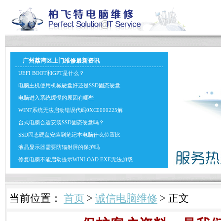
广州荔湾区上门维修最新资讯
UEFI BOOT和GPT是什么？
电脑主机使用机械硬盘好还是SSD固态硬盘
电脑进入系统缓慢的原因有哪些
WIN7系统无法启动错误代码0XC0000225解
台式电脑合适安装SSD固态硬盘吗？
SSD固态硬盘安装到笔记本电脑什么位置比
液晶显示器需要防辐射屏的保护吗
修复电脑不能启动提示WINLOAD.EXE无法加载
当前位置：
首页
>
诚信电脑维修
> 正文