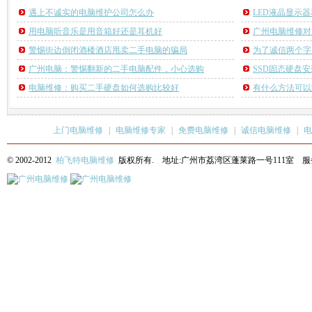
遇上不诚实的电脑维护公司怎么办
LED液晶显示
用电脑听音乐是用音箱好还是耳机好
广州电脑维修对
警惕街边倒闭酒楼酒店甩卖二手电脑的骗局
为了诚信两个字
广州电脑：警惕翻新的二手电脑配件，小心选购
SSD固态硬盘
电脑维修：购买二手硬盘如何选购比较好
有什么方法可以
上门电脑维修
|
电脑维修专家
|
免费电脑维修
|
诚信电脑维修
|
电
© 2002-2012
柏飞特电脑维修
版权所有. 地址:广州市荔湾区蓬莱路一号111室 服务热线: 13622