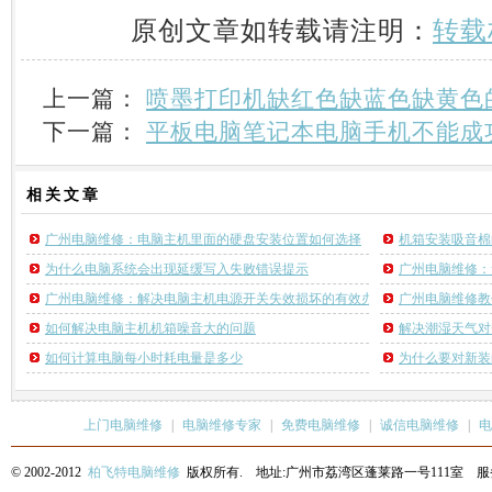
原创文章如转载请注明：
转载
上一篇：
喷墨打印机缺红色缺蓝色缺黄色
下一篇：
平板电脑笔记本电脑手机不能成功
相关
文章
广州电脑维修：电脑主机里面的硬盘安装位置如何选择
机箱安装吸音棉
为什么电脑系统会出现延缓写入失败错误提示
广州电脑维修：
广州电脑维修：解决电脑主机电源开关失效损坏的有效办法
广州电脑维修教
如何解决电脑主机机箱噪音大的问题
解决潮湿天气对
如何计算电脑每小时耗电量是多少
为什么要对新装
上门电脑维修
|
电脑维修专家
|
免费电脑维修
|
诚信电脑维修
|
电
© 2002-2012
柏飞特电脑维修
版权所有. 地址:广州市荔湾区蓬莱路一号111室 服务热线: 13622