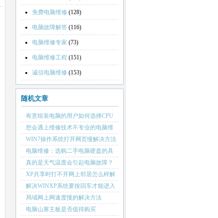
免费电脑维修
(128)
电脑故障解答
(116)
电脑维修专家
(73)
电脑维修工程
(151)
诚信电脑维修
(153)
随机文章
有意组装电脑的用户如何选择CPU
用散装还是盒装？
您会遇上维修技术不专业的电脑维
修游击队吗？
WIN7操作系统打开网页慢解决方法
电脑维修：选购二手电脑硬盘的具
体方法
真的是天气温度会引起电脑故障？
XP共享时打不开网上邻居怎么样解
决
解决WINXP系统要按回车才能进入
桌面
局域网上网速度慢的解决方法
电脑山寨主板是否值得购买