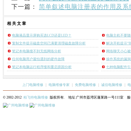
下一篇：
简单叙述电脑注册表的作用及系
相关
文章
电脑液晶显示屏购买选LCD还是LED？
电脑主机不要随
复制文件提示磁盘空间已满要清理磁盘故障分析
解决开机提示“BO
笔记本电脑搜不到无线网络分析
网络聊天小心被
任何电脑用户最怕遇到的硬件故障
操作系统的漏洞
笔记本电脑运行程序慢和重启原因分析
七种电脑配件引
上门电脑维修
|
电脑维修专家
|
免费电脑维修
|
诚信电脑维修
|
电
© 2002-2012
柏飞特电脑维修
版权所有. 地址:广州市荔湾区蓬莱路一号111室 服务热线: 13622