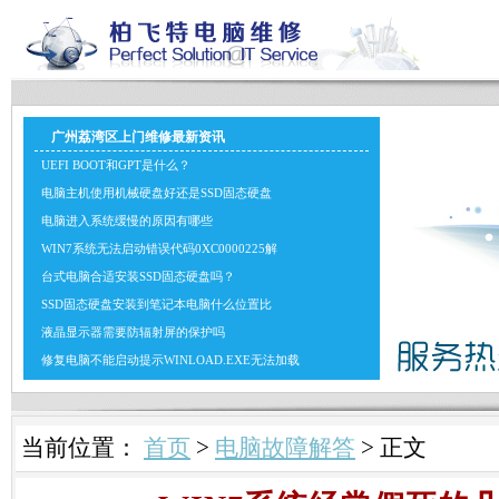
广州荔湾区上门维修最新资讯
UEFI BOOT和GPT是什么？
电脑主机使用机械硬盘好还是SSD固态硬盘
电脑进入系统缓慢的原因有哪些
WIN7系统无法启动错误代码0XC0000225解
台式电脑合适安装SSD固态硬盘吗？
SSD固态硬盘安装到笔记本电脑什么位置比
液晶显示器需要防辐射屏的保护吗
修复电脑不能启动提示WINLOAD.EXE无法加载
当前位置：
首页
>
电脑故障解答
> 正文