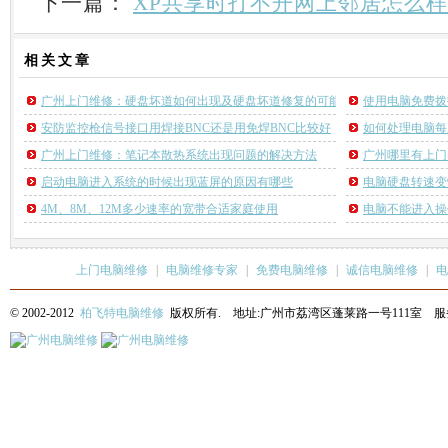
下一篇：
XP共享时打不开网上邻居怎么
相关
文章
广州上门维修：硬盘坏道如何出现及硬盘坏道修复的可能性
使用电脑免费拨
安防监控枪信号接口用焊接BNC还是用免焊BNC比较好
如何处理电脑每
广州上门维修：笔记本散热系统出现问题的解决方法
广州哪里有上门
启动电脑进入系统的时候出现蓝屏的原因有哪些
电脑硬盘转速变
4M、8M、12M多少速率的宽带合适家庭使用
电脑不能进入操
上门电脑维修
|
电脑维修专家
|
免费电脑维修
|
诚信电脑维修
|
电
© 2002-2012
柏飞特电脑维修
版权所有. 地址:广州市荔湾区蓬莱路一号111室 服务热线: 13622