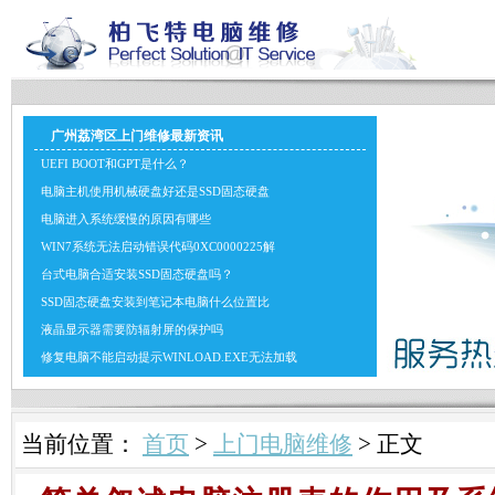
广州荔湾区上门维修最新资讯
UEFI BOOT和GPT是什么？
电脑主机使用机械硬盘好还是SSD固态硬盘
电脑进入系统缓慢的原因有哪些
WIN7系统无法启动错误代码0XC0000225解
台式电脑合适安装SSD固态硬盘吗？
SSD固态硬盘安装到笔记本电脑什么位置比
液晶显示器需要防辐射屏的保护吗
修复电脑不能启动提示WINLOAD.EXE无法加载
当前位置：
首页
>
上门电脑维修
> 正文