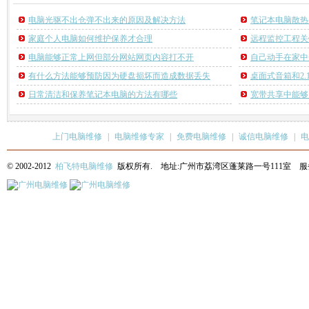
电脑光驱不出仓弹不出来的原因及解决方法
笔记本电脑散热
家庭个人电脑如何维护保养才合理
远程监控工程关
电脑能够正常上网但部分网站网页内容打不开
自己动手在家中
有什么方法能够预防因为硬盘损坏而造成数据丢失
桌面式音箱和2.
日常清洁和保养笔记本电脑的方法有哪些
宽带共享中能够
上门电脑维修
|
电脑维修专家
|
免费电脑维修
|
诚信电脑维修
|
电
© 2002-2012
柏飞特电脑维修
版权所有. 地址:广州市荔湾区蓬莱路一号111室 服务热线: 13622