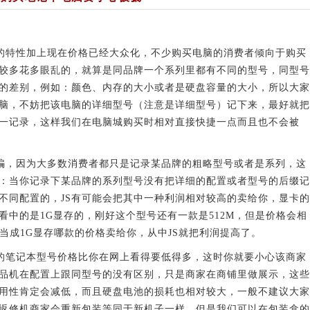
特性加上现在价格已经大众化，不少购买电脑的消费者倾向于购买
较多花多眼乱的，就算是同品牌一个系列里都有不同的型号，同型号
的差别，例如：颜色、内存的大小或者是硬盘容量的大小，所以大家
脑，不妨把该电脑的详细型号（注意是详细型号）记下来，最好就把
一一记录，这样我们在电脑城购买时相对直接快捷一点而且也不会被
，因为大多数消费者都只是记录某品牌的粗略型号或者是系列，这
子：当你记录下某品牌的系列型号没有把详细的配置或者型号的后缀记
不同配置的，JS有可能会把其中一种利润相对较高的卖给你，显卡的
看中的是1G显存的，刚好这个型号还有一款是512M，但是价格会相
这一款当成1G显存哪款的价格卖给你，从中JS就把利润提高了。
笔记本型号价格比你在网上看得要低得多，这时你就要小心该商家
品机在配置上跟同型号的没有区别，只是商家在商铺里做展示，这些
用性肯定会减低，而且硬盘电池的损耗也相对较大，一般不建议大家
返修机商家会重新包装等同于新机子一样，但是我们可以在包装盒的