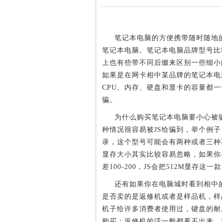
笔记本电脑的方便携带随时随地的
笔记本电脑。笔记本电脑品牌型号比
上也有些带不同后缀来区别一些细小
如果是在网卡相中某品牌的笔记本电
CPU、内存、硬盘和显卡的容量都
骗。
为什么购买笔记本电脑要小心被骗
种情况很容易被JS给骗到，举个例
录，这个型号可能会有两种或者三种
显存大小其实比较容易忽略，如果你
差100-200，JS会把512M显存
还有如果你在电脑城时看到相中的
是否卖的是返修机或者是样品机，样
机子给许多消费者使用过，键盘的耐
购买；返修机的话一般都看不出来，