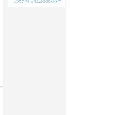
WIN7启动时出现0xc000000e错误不
用重装也可以解决