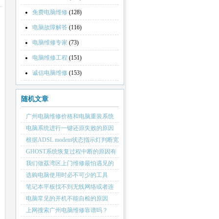
免费电脑维修
(128)
电脑故障解答
(116)
电脑维修专家
(73)
电脑维修工程
(151)
诚信电脑维修
(153)
随机文章
广州电脑维修价格和电脑重装系统
价格如何
电脑系统进行一键还原失败的原因
有哪些
根据ADSL modem状态指示灯判断宽
带故障
GHOST系统恢复过程中断的原因有
哪些
我们做荔湾区上门维修最怕遇见的
情况
选购电脑使用时必不可少的工具
——键盘
笔记本平板找不到无线网络或者连
接不了的解决思路
电脑常见的开机不能自检的原因
上网搜索广州电脑维修靠谱吗？