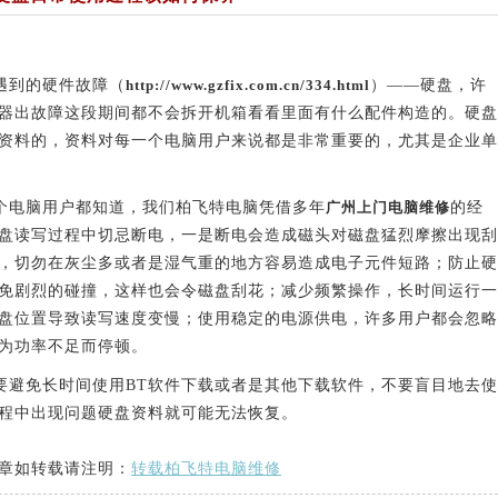
遇到的硬件故障（
http://www.gzfix.com.cn/334.html
）——硬盘，许
器出故障这段期间都不会拆开机箱看看里面有什么配件构造的。硬盘
资料的，资料对每一个电脑用户来说都是非常重要的，尤其是企业单
电脑用户都知道，我们柏飞特电脑凭借多年
广州上门电脑维修
的经
盘读写过程中切忌断电，一是断电会造成磁头对磁盘猛烈摩擦出现刮
，切勿在灰尘多或者是湿气重的地方容易造成电子元件短路；防止硬
免剧烈的碰撞，这样也会令磁盘刮花；减少频繁操作，长时间运行一
盘位置导致读写速度变慢；使用稳定的电源供电，许多用户都会忽略
为功率不足而停顿。
避免长时间使用BT软件下载或者是其他下载软件，不要盲目地去使
程中出现问题硬盘资料就可能无法恢复。
章如转载请注明：
转载柏飞特电脑维修