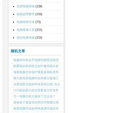
免费电脑维修
(128)
电脑故障解答
(116)
电脑维修专家
(73)
电脑维修工程
(151)
诚信电脑维修
(153)
随机文章
电脑内存条金手指烧毁烧黑后能否
正常使用
刚重装好的系统立刻中毒原因分析
报废电脑怎样保护重要及隐私资料
教大家组装电脑时如何看主板做工
光驱读取光盘的时候系统出现“无法
访问光盘，设备尚未准备好”提示
LED液晶显示器也需要做日常保养
万一电脑主机主板坏了怎么办？
更换多个硬盘但依然经常频繁出现
坏道
新装电脑应该如何快速测试稳定性