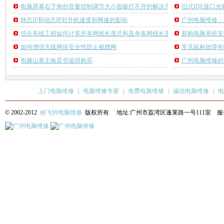
电脑屏幕右下角的音量控制调节大小面板打不开的解决方法
旧式IDE接口
静态IP和动态IP对开机速度和网速的影响
广州电脑维修：
综合布线工程如何计算所有网线长度总和及单条网线长度的计算方法
新购电脑系统安
如何增强无线网络安全性防止被蹭网
常见鼠标故障有
电脑山寨主板是否值得购买
广州电脑维修的
上门电脑维修
|
电脑维修专家
|
免费电脑维修
|
诚信电脑维修
|
电
© 2002-2012
柏飞特电脑维修
版权所有. 地址:广州市荔湾区蓬莱路一号111室 服务热线: 13622