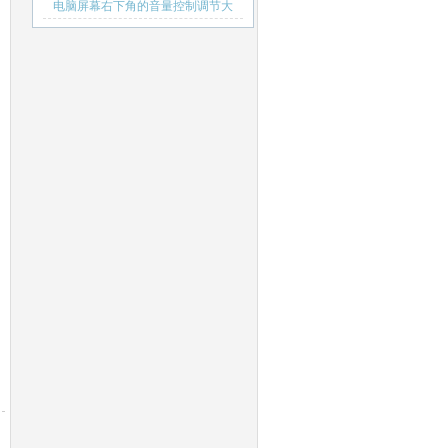
序后蓝屏或者重启
电脑屏幕右下角的音量控制调节大
小面板打不开的解决方法