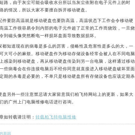
短路，由于灰尘可能会吸收水分所以当灰尘依附在电子元件上的时
路的情况，所以大家不要擅自拆开移动硬盘。
件要防高温就是移动硬盘也要防高温，高温状态下工作会令移动硬
高温工作很容易令到内部的电子元件超了正常的工作而烧毁，一旦烧
令到磁头像突然断电一样损坏盘面导致数据损坏。
都知道现在的病毒是多么的厉害，侵略性及危害性是多么的大，一
可大可小的麻烦。移动硬盘作为移动存储设备经常会被人在不同电脑
上感染到移动硬盘，再从移动硬盘传染到另一台电脑，这样通过移动
一些病毒会在你连接电脑后不经你同意就直接进入移动硬盘破坏里面
定期的杀毒是必要的，不单只是移动硬盘所有存储设备也应该定期杀
盘另外一些注意禁忌请大家留意我们柏飞特网站上的更新，如果大
们的广州上门电脑维修电话进行咨询。
章如转载请注明：
转载柏飞特电脑维修
的原因