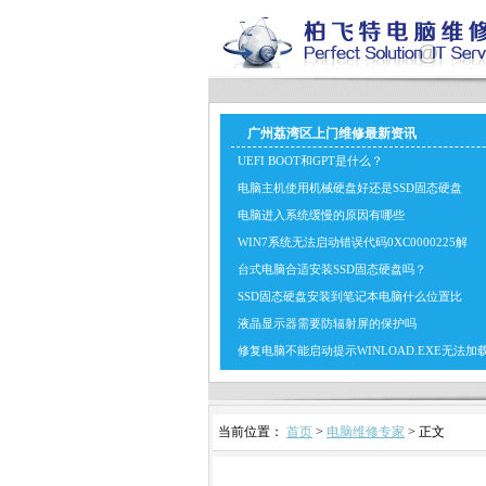
广州荔湾区上门维修最新资讯
UEFI BOOT和GPT是什么？
电脑主机使用机械硬盘好还是SSD固态硬盘
电脑进入系统缓慢的原因有哪些
WIN7系统无法启动错误代码0XC0000225解
台式电脑合适安装SSD固态硬盘吗？
SSD固态硬盘安装到笔记本电脑什么位置比
液晶显示器需要防辐射屏的保护吗
修复电脑不能启动提示WINLOAD.EXE无法加
当前位置：
首页
>
电脑维修专家
> 正文