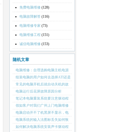
免费电脑维修
(128)
电脑故障解答
(116)
电脑维修专家
(73)
电脑维修工程
(151)
诚信电脑维修
(153)
随机文章
电脑维修：合理选购电脑主机电源
的重要性
组装电脑的用户如何去选择ATI还是
NVIDIA显卡呢？
常见的电脑开机后就自动关机的故
障
电脑运行后花屏故障原因分析
笔记本电脑重装系统要注意驱动程
序
假如客户对我们广州上门电脑维修
没信心
电脑启动开不了机黑屏不显示，电
脑小喇叭也没有警报声
电脑系统的输入法图标丢失如何恢
复
如何解决电脑系统安装声卡驱动程