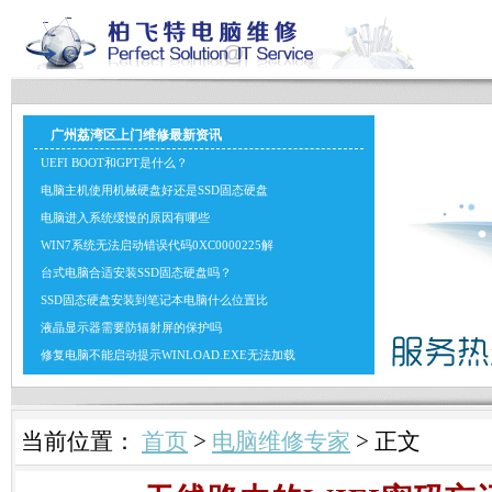
广州荔湾区上门维修最新资讯
UEFI BOOT和GPT是什么？
电脑主机使用机械硬盘好还是SSD固态硬盘
电脑进入系统缓慢的原因有哪些
WIN7系统无法启动错误代码0XC0000225解
台式电脑合适安装SSD固态硬盘吗？
SSD固态硬盘安装到笔记本电脑什么位置比
液晶显示器需要防辐射屏的保护吗
修复电脑不能启动提示WINLOAD.EXE无法加载
当前位置：
首页
>
电脑维修专家
> 正文