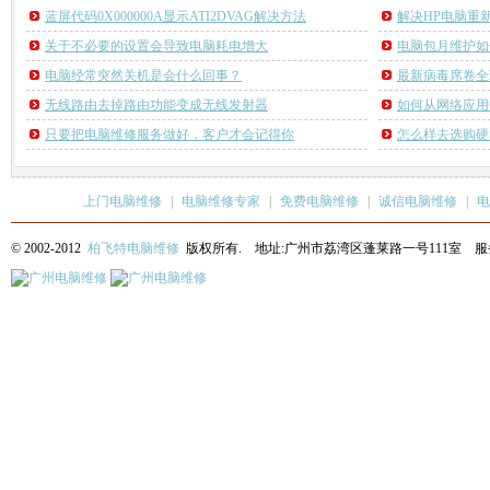
蓝屏代码0X000000A显示ATI2DVAG解决方法
解决HP电脑重
关于不必要的设置会导致电脑耗电增大
电脑包月维护如
电脑经常突然关机是会什么回事？
最新病毒席卷全
无线路由去掉路由功能变成无线发射器
如何从网络应用
只要把电脑维修服务做好，客户才会记得你
怎么样去选购硬
上门电脑维修
|
电脑维修专家
|
免费电脑维修
|
诚信电脑维修
|
电
© 2002-2012
柏飞特电脑维修
版权所有. 地址:广州市荔湾区蓬莱路一号111室 服务热线: 13622