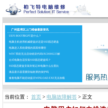
广州荔湾区上门维修最新资讯
UEFI BOOT和GPT是什么？
电脑主机使用机械硬盘好还是SSD固态硬盘
电脑进入系统缓慢的原因有哪些
WIN7系统无法启动错误代码0XC0000225解
台式电脑合适安装SSD固态硬盘吗？
SSD固态硬盘安装到笔记本电脑什么位置比
液晶显示器需要防辐射屏的保护吗
修复电脑不能启动提示WINLOAD.EXE无法加载
当前位置：
首页
>
电脑故障解答
> 正文