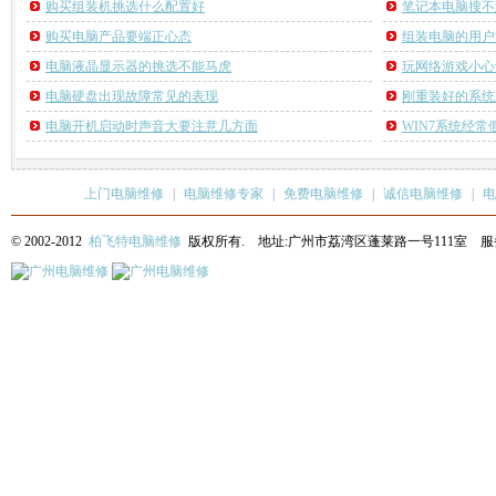
购买组装机挑选什么配置好
笔记本电脑搜不
购买电脑产品要端正心态
组装电脑的用户如
电脑液晶显示器的挑选不能马虎
玩网络游戏小心
电脑硬盘出现故障常见的表现
刚重装好的系统
电脑开机启动时声音大要注意几方面
WIN7系统经
上门电脑维修
|
电脑维修专家
|
免费电脑维修
|
诚信电脑维修
|
电
© 2002-2012
柏飞特电脑维修
版权所有. 地址:广州市荔湾区蓬莱路一号111室 服务热线: 13622