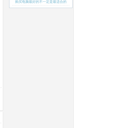
什么会死机
购买电脑最好的不一定是最适合的