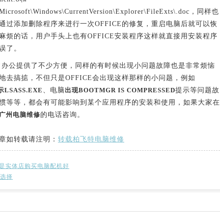
rosoft\Windows\CurrentVersion\Explorer\FileExts\.doc，同样也
通过添加删除程序来进行一次OFFICE的修复，重启电脑后就可以恢
麻烦的话，用户手头上也有OFFICE安装程序这样就直接用安装程序
误了。
常办公提供了不少方便，同样的有时候出现小问题故障也是非常烦恼
去搞掂，不但只是OFFICE会出现这样那样的小问题，例如
LSASS.EXE
、电脑
出现BOOTMGR IS COMPRESSED
提示等问题故
惯等等，都会有可能影响到某个应用程序的安装和使用，如果大家在
广州电脑维修
的电话咨询。
章如转载请注明：
转载柏飞特电脑维修
是实体店购买电脑配机好
何选择