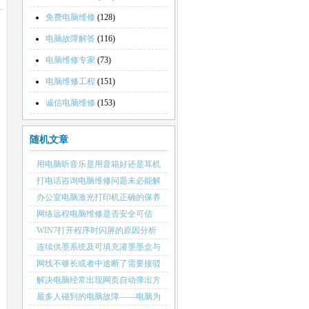
免费电脑维修
(128)
电脑故障解答
(116)
电脑维修专家
(73)
电脑维修工程
(151)
诚信电脑维修
(153)
随机文章
用电脑听音乐是用音箱好还是耳机
好
打电话咨询电脑维修问题未必能解
决
办公室电脑激光打印机正确的保养
知识
网络远程电脑维修是否安全可信
WIN7打开程序时闪屏的原因分析
连续供墨系统及可填充灌墨墨盒与
原装兼容墨盒三者的区别是什么
网线不够长或者中途断了需要接驳
网线应该如何做
解决电脑经常出现网页自动弹出方
法
最多人碰到的电脑故障——电脑为