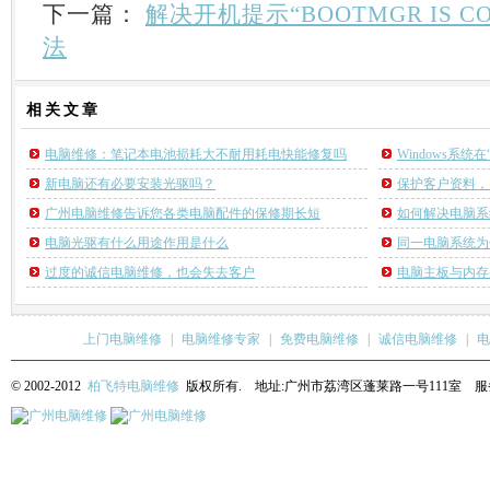
下一篇：
解决开机提示“BOOTMGR IS C
法
相关
文章
电脑维修：笔记本电池损耗大不耐用耗电快能修复吗
Windows系
新电脑还有必要安装光驱吗？
保护客户资料，
广州电脑维修告诉您各类电脑配件的保修期长短
如何解决电脑系
电脑光驱有什么用途作用是什么
同一电脑系统为
过度的诚信电脑维修，也会失去客户
电脑主板与内存
上门电脑维修
|
电脑维修专家
|
免费电脑维修
|
诚信电脑维修
|
电
© 2002-2012
柏飞特电脑维修
版权所有. 地址:广州市荔湾区蓬莱路一号111室 服务热线: 13622