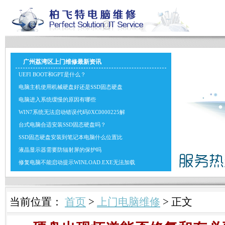
广州荔湾区上门维修最新资讯
UEFI BOOT和GPT是什么？
电脑主机使用机械硬盘好还是SSD固态硬盘
电脑进入系统缓慢的原因有哪些
WIN7系统无法启动错误代码0XC0000225解
台式电脑合适安装SSD固态硬盘吗？
SSD固态硬盘安装到笔记本电脑什么位置比
液晶显示器需要防辐射屏的保护吗
修复电脑不能启动提示WINLOAD.EXE无法加载
当前位置：
首页
>
上门电脑维修
> 正文