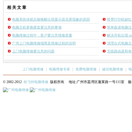
相关
文章
电脑系统休眠后被唤醒出现显示器花屏现象的原因
喷墨打印机缺红
电脑主机更换硬盘要注意的事项
简单叙述电脑注
电脑维修过程中，客户要注意维修质量
解决开机出现 intel
广州上门电脑维修报障及维修过程的说明
清理台式电脑主
上门电脑维修要注意的问题
无线路由器和有
上门电脑维修
|
电脑维修专家
|
免费电脑维修
|
诚信电脑维修
|
电
© 2002-2012
柏飞特电脑维修
版权所有. 地址:广州市荔湾区蓬莱路一号111室 服务热线: 13622