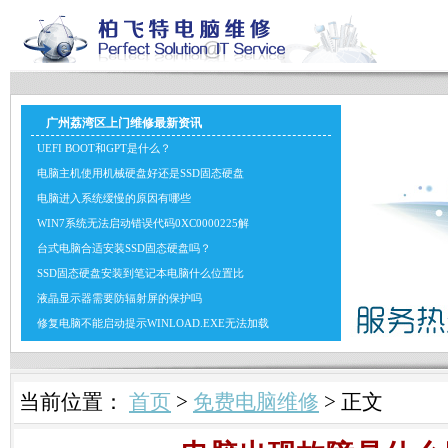
广州荔湾区上门维修最新资讯
UEFI BOOT和GPT是什么？
电脑主机使用机械硬盘好还是SSD固态硬盘
电脑进入系统缓慢的原因有哪些
WIN7系统无法启动错误代码0XC0000225解
台式电脑合适安装SSD固态硬盘吗？
SSD固态硬盘安装到笔记本电脑什么位置比
液晶显示器需要防辐射屏的保护吗
修复电脑不能启动提示WINLOAD.EXE无法加载
当前位置：
首页
>
免费电脑维修
> 正文