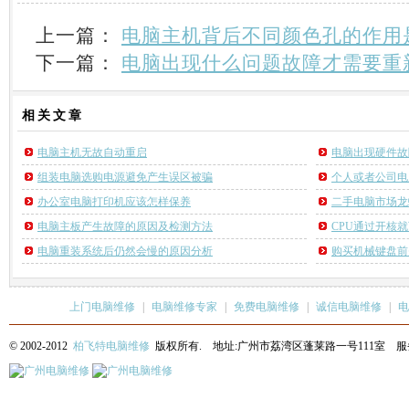
上一篇：
电脑主机背后不同颜色孔的作用
下一篇：
电脑出现什么问题故障才需要重
相关
文章
电脑主机无故自动重启
电脑出现硬件故
组装电脑选购电源避免产生误区被骗
个人或者公司电
办公室电脑打印机应该怎样保养
二手电脑市场龙
电脑主板产生故障的原因及检测方法
CPU通过开核
电脑重装系统后仍然会慢的原因分析
购买机械键盘前
上门电脑维修
|
电脑维修专家
|
免费电脑维修
|
诚信电脑维修
|
电
© 2002-2012
柏飞特电脑维修
版权所有. 地址:广州市荔湾区蓬莱路一号111室 服务热线: 13622