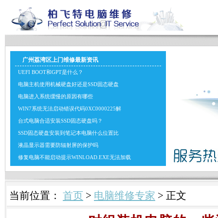
广州荔湾区上门维修最新资讯
UEFI BOOT和GPT是什么？
电脑主机使用机械硬盘好还是SSD固态硬盘
电脑进入系统缓慢的原因有哪些
WIN7系统无法启动错误代码0XC0000225解
台式电脑合适安装SSD固态硬盘吗？
SSD固态硬盘安装到笔记本电脑什么位置比
液晶显示器需要防辐射屏的保护吗
修复电脑不能启动提示WINLOAD.EXE无法加载
当前位置：
首页
>
电脑维修专家
> 正文