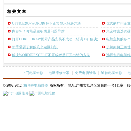
相关
文章
OFFICE2007WORD图标不正常显示解决方法
优秀的广州企业
内存坏了可能是主板质量问题导致
怎么样去选购硬
打开CORELDRAW提示产品安装不成功（错误38）解决方法
电脑主机的各个
新手需要了解的几个电脑知识
了解如何正确使
解决WORD和EXCEL打不开或者是打开出错的方法
选择包月电脑维
上门电脑维修
|
电脑维修专家
|
免费电脑维修
|
诚信电脑维修
|
电
© 2002-2012
柏飞特电脑维修
版权所有. 地址:广州市荔湾区蓬莱路一号111室 服务热线: 13622