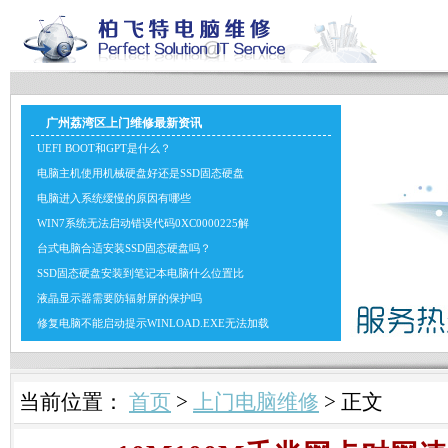
广州荔湾区上门维修最新资讯
UEFI BOOT和GPT是什么？
电脑主机使用机械硬盘好还是SSD固态硬盘
电脑进入系统缓慢的原因有哪些
WIN7系统无法启动错误代码0XC0000225解
台式电脑合适安装SSD固态硬盘吗？
SSD固态硬盘安装到笔记本电脑什么位置比
液晶显示器需要防辐射屏的保护吗
修复电脑不能启动提示WINLOAD.EXE无法加载
当前位置：
首页
>
上门电脑维修
> 正文