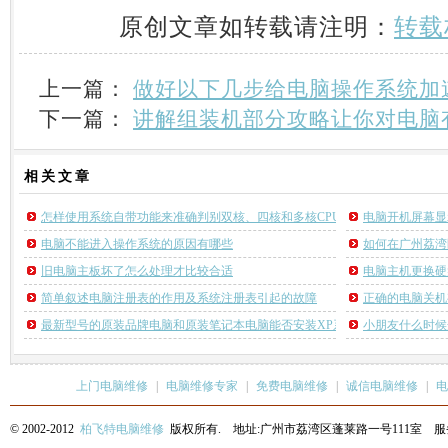
原创文章如转载请注明：
转载
上一篇：
做好以下几步给电脑操作系统加
下一篇：
讲解组装机部分攻略让你对电脑
相关
文章
怎样使用系统自带功能来准确判别双核、四核和多核CPU的真实性
电脑开机屏幕显
电脑不能进入操作系统的原因有哪些
如何在广州荔湾
旧电脑主板坏了怎么处理才比较合适
电脑主机更换硬
简单叙述电脑注册表的作用及系统注册表引起的故障
正确的电脑关机
最新型号的原装品牌电脑和原装笔记本电脑能否安装XP系统
小朋友什么时候
上门电脑维修
|
电脑维修专家
|
免费电脑维修
|
诚信电脑维修
|
电
© 2002-2012
柏飞特电脑维修
版权所有. 地址:广州市荔湾区蓬莱路一号111室 服务热线: 13622