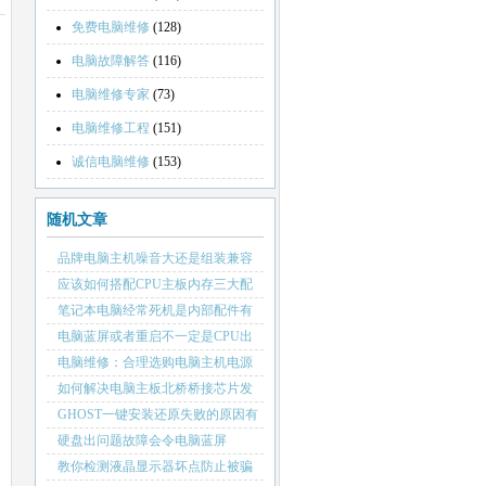
免费电脑维修
(128)
电脑故障解答
(116)
电脑维修专家
(73)
电脑维修工程
(151)
诚信电脑维修
(153)
随机文章
品牌电脑主机噪音大还是组装兼容
机主机噪声大
应该如何搭配CPU主板内存三大配
件
笔记本电脑经常死机是内部配件有
故障
电脑蓝屏或者重启不一定是CPU出
故障
电脑维修：合理选购电脑主机电源
的重要性
如何解决电脑主板北桥桥接芯片发
热厉害
GHOST一键安装还原失败的原因有
哪些
硬盘出问题故障会令电脑蓝屏
教你检测液晶显示器坏点防止被骗