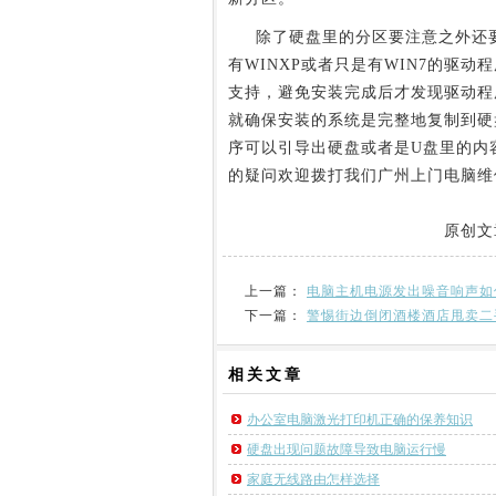
除了硬盘里的分区要注意之外还要
有WINXP或者只是有WIN7的驱
支持，避免安装完成后才发现驱动程
就确保安装的系统是完整地复制到硬
序可以引导出硬盘或者是U盘里的内
的疑问欢迎拨打我们广州上门电脑维
原创文
上一篇：
电脑主机电源发出噪音响声如
下一篇：
警惕街边倒闭酒楼酒店甩卖二
相关
文章
办公室电脑激光打印机正确的保养知识
硬盘出现问题故障导致电脑运行慢
家庭无线路由怎样选择