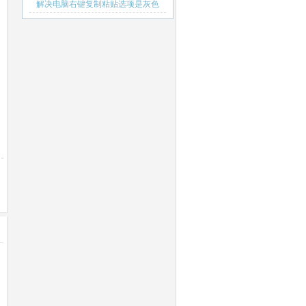
解决电脑右键复制粘贴选项是灰色
导致复制粘贴消失失效不能用