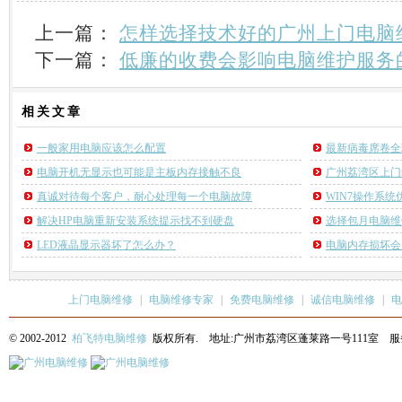
上一篇：
怎样选择技术好的广州上门电脑
下一篇：
低廉的收费会影响电脑维护服务
相关
文章
一般家用电脑应该怎么配置
最新病毒席卷全
电脑开机无显示也可能是主板内存接触不良
广州荔湾区上门
真诚对待每个客户，耐心处理每一个电脑故障
WIN7操作系
解决HP电脑重新安装系统提示找不到硬盘
选择包月电脑维
LED液晶显示器坏了怎么办？
电脑内存损坏会
上门电脑维修
|
电脑维修专家
|
免费电脑维修
|
诚信电脑维修
|
电
© 2002-2012
柏飞特电脑维修
版权所有. 地址:广州市荔湾区蓬莱路一号111室 服务热线: 13622