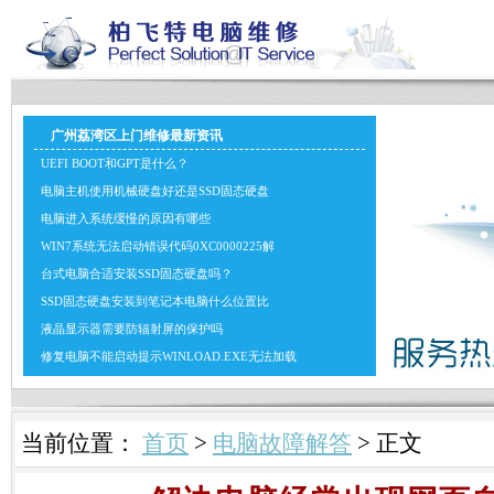
广州荔湾区上门维修最新资讯
UEFI BOOT和GPT是什么？
电脑主机使用机械硬盘好还是SSD固态硬盘
电脑进入系统缓慢的原因有哪些
WIN7系统无法启动错误代码0XC0000225解
台式电脑合适安装SSD固态硬盘吗？
SSD固态硬盘安装到笔记本电脑什么位置比
液晶显示器需要防辐射屏的保护吗
修复电脑不能启动提示WINLOAD.EXE无法加载
当前位置：
首页
>
电脑故障解答
> 正文