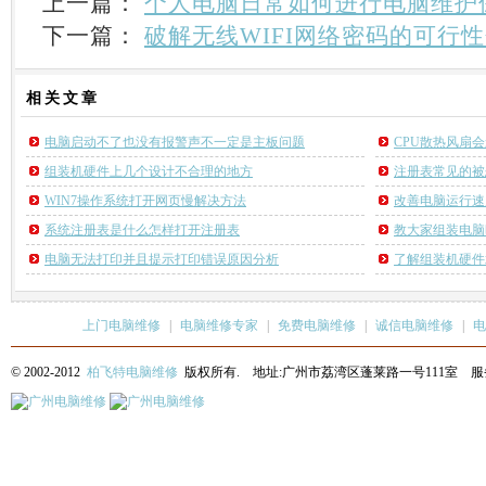
上一篇：
个人电脑日常如何进行电脑维护
下一篇：
破解无线WIFI网络密码的可行
相关
文章
电脑启动不了也没有报警声不一定是主板问题
CPU散热风扇
组装机硬件上几个设计不合理的地方
注册表常见的被
WIN7操作系统打开网页慢解决方法
改善电脑运行速
系统注册表是什么怎样打开注册表
教大家组装电脑
电脑无法打印并且提示打印错误原因分析
了解组装机硬件
上门电脑维修
|
电脑维修专家
|
免费电脑维修
|
诚信电脑维修
|
电
© 2002-2012
柏飞特电脑维修
版权所有. 地址:广州市荔湾区蓬莱路一号111室 服务热线: 13622