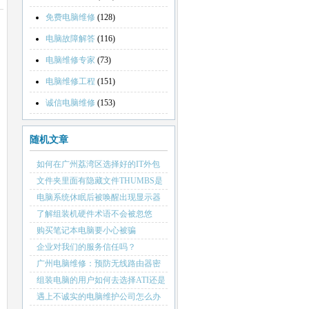
免费电脑维修
(128)
电脑故障解答
(116)
电脑维修专家
(73)
电脑维修工程
(151)
诚信电脑维修
(153)
随机文章
如何在广州荔湾区选择好的IT外包
维护电脑公司
文件夹里面有隐藏文件THUMBS是
不是病毒？
电脑系统休眠后被唤醒出现显示器
花屏现象的原因
了解组装机硬件术语不会被忽悠
购买笔记本电脑要小心被骗
企业对我们的服务信任吗？
广州电脑维修：预防无线路由器密
码被破解的有效办法
组装电脑的用户如何去选择ATI还是
NVIDIA显卡呢？
遇上不诚实的电脑维护公司怎么办