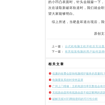
的小凹凸表面时，针头会颠簸一下，
次在读取新破坏轨道时，我们就会听
望大家能够明白。
综上所述，当硬盘坏道出现后，我
原创文
上一篇：
台式机电脑主机开机后无法显
下一篇：
有意组装电脑的用户如何选择
相关
文章
低廉的收费会影响电脑维护服务的质量吗
电脑重装系统时突然蓝屏
广州上门维修：主机电源功率瓦数低会有
无线路由器和有线路由器不稳定断网的原
破解无线WIFI网络密码的可行性分析