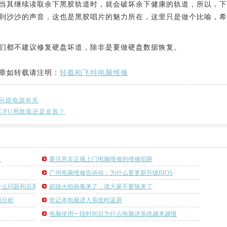
当其继续读取余下黑胶轨道时，就会破坏余下健康的轨道，所以，下
到沙沙的声音，这也是黑胶唱片的魅力所在，这里只是做个比喻，希
们都不建议修复硬盘坏道，除非是要做硬盘数据恢复。
章如转载请注明：
转载柏飞特电脑维修
示跟电源有关
CPU用散装还是盒装？
？
要注意非正规上门电脑维修的维修陷阱
广州电脑维修告诉你：为什么要更新升级BIOS
什么问题和后果
超级火焰病毒来了，请大家不要狼来了
因分析
笔记本电脑进入系统时蓝屏
电脑使用一段时间后为什么电脑进系统越来越慢