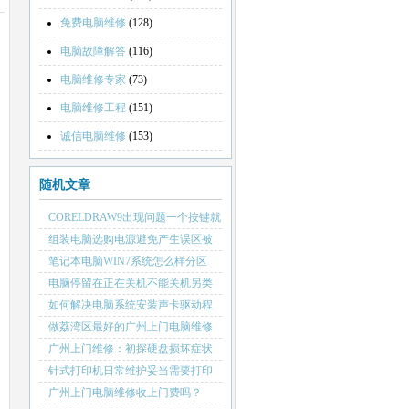
免费电脑维修
(128)
电脑故障解答
(116)
电脑维修专家
(73)
电脑维修工程
(151)
诚信电脑维修
(153)
随机文章
CORELDRAW9出现问题一个按键就
搞掂
组装电脑选购电源避免产生误区被
骗
笔记本电脑WIN7系统怎么样分区
电脑停留在正在关机不能关机另类
解决方法
如何解决电脑系统安装声卡驱动程
序后蓝屏或者重启
做荔湾区最好的广州上门电脑维修
公司
广州上门维修：初探硬盘损坏症状
的征兆现象
针式打印机日常维护妥当需要打印
时不出故障
广州上门电脑维修收上门费吗？