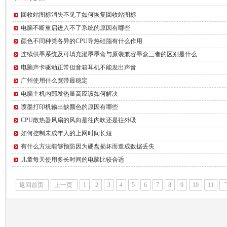
回收站图标消失不见了如何恢复回收站图标
电脑不断重启进入不了系统的原因有哪些
颜色不同种类各异的CPU导热硅脂有什么作用
连续供墨系统及可填充灌墨墨盒与原装兼容墨盒三者的区别是什么
电脑声卡驱动正常但音箱耳机不能发出声音
广州使用什么宽带最稳定
电脑主机内部发热量高应该如何解决
喷墨打印机输出缺颜色的原因有哪些
CPU散热器风扇的风向是往内吹还是往外吸
如何控制未成年人的上网时间长短
有什么方法能够预防因为硬盘损坏而造成数据丢失
儿童每天使用多长时间的电脑比较合适
返回首页
上一页
1
2
3
4
5
6
7
8
9
10
11