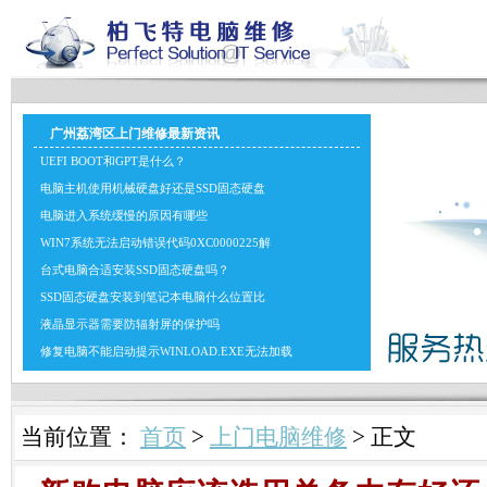
广州荔湾区上门维修最新资讯
UEFI BOOT和GPT是什么？
电脑主机使用机械硬盘好还是SSD固态硬盘
电脑进入系统缓慢的原因有哪些
WIN7系统无法启动错误代码0XC0000225解
台式电脑合适安装SSD固态硬盘吗？
SSD固态硬盘安装到笔记本电脑什么位置比
液晶显示器需要防辐射屏的保护吗
修复电脑不能启动提示WINLOAD.EXE无法加载
当前位置：
首页
>
上门电脑维修
> 正文