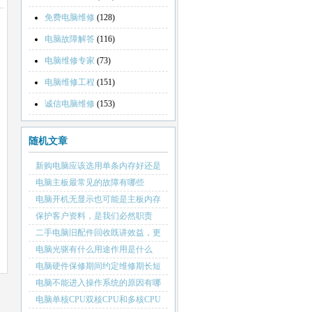
免费电脑维修
(128)
电脑故障解答
(116)
电脑维修专家
(73)
电脑维修工程
(151)
诚信电脑维修
(153)
随机文章
新购电脑应该选用单条内存好还是
两（双）条内存好呢？
电脑主板最常见的故障有哪些
电脑开机无显示也可能是主板内存
接触不良
保护客户资料，是我们必然职责
二手电脑旧配件回收既讲效益，更
要讲诚信
电脑光驱有什么用途作用是什么
电脑硬件保修期间约定维修期长短
电脑不能进入操作系统的原因有哪
些
电脑单核CPU双核CPU和多核CPU