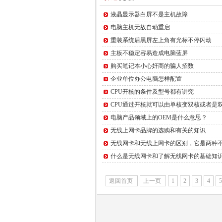
液晶显示器白屏不是主机故障
电脑主机无故自动重启
重装系统后黑屏左上角有光标不停闪动
主板不稳定容易造成电脑蓝屏
购买笔记本小心奸商的骗人招数
企业单位办公电脑怎样配置
CPU开核的条件及型号都有讲究
CPU通过开核就可以由单核变双核或者是
电脑产品领域上的OEM是什么意思？
无线上网卡品牌的选购和有关的知识
无线网卡和无线上网卡的区别，它是两种
什么是无线网卡和了解无线网卡的基础知
返回首页
上一页
1
2
3
4
5